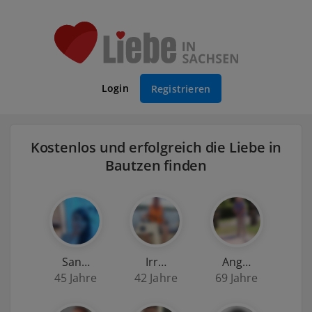
Login
Registrieren
Kostenlos und erfolgreich die Liebe in
Bautzen finden
San…
Irr…
Ang…
45 Jahre
42 Jahre
69 Jahre